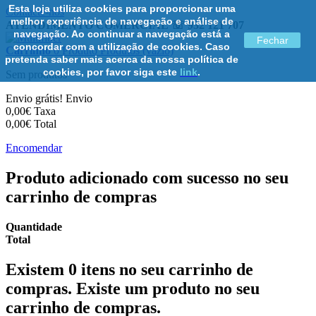
Esta loja utiliza cookies para proporcionar uma
Contacte-nos
melhor experiência de navegação e análise de
ATENDIMENTO COMERCIAL ☏ 932 121 707
navegação. Ao continuar a navegação está a
Fechar
concordar com a utilização de cookies. Caso
Carrinho
0
Produto
Produtos
(vazio)
pretenda saber mais acerca da nossa política de
cookies, por favor siga este
link
.
Sem produtos
Envio grátis!
Envio
0,00€
Taxa
0,00€
Total
Encomendar
Produto adicionado com sucesso no seu
carrinho de compras
Quantidade
Total
Existem
0
itens no seu carrinho de
compras.
Existe um produto no seu
carrinho de compras.