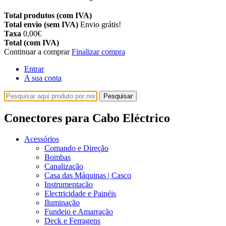
Total produtos (com IVA)
Total envio (sem IVA)
Envio grátis!
Taxa
0,00€
Total (com IVA)
Continuar a comprar
Finalizar compra
Entrar
A sua conta
Pesquisar
Conectores para Cabo Eléctrico
Acessórios
Comando e Direção
Bombas
Canalização
Casa das Máquinas | Casco
Instrumentação
Electricidade e Painéis
Iluminação
Fundeio e Amarração
Deck e Ferragens