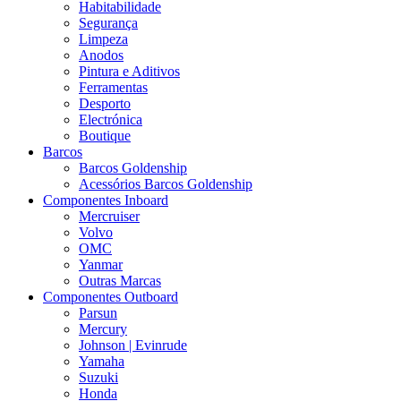
Habitabilidade
Segurança
Limpeza
Anodos
Pintura e Aditivos
Ferramentas
Desporto
Electrónica
Boutique
Barcos
Barcos Goldenship
Acessórios Barcos Goldenship
Componentes Inboard
Mercruiser
Volvo
OMC
Yanmar
Outras Marcas
Componentes Outboard
Parsun
Mercury
Johnson | Evinrude
Yamaha
Suzuki
Honda