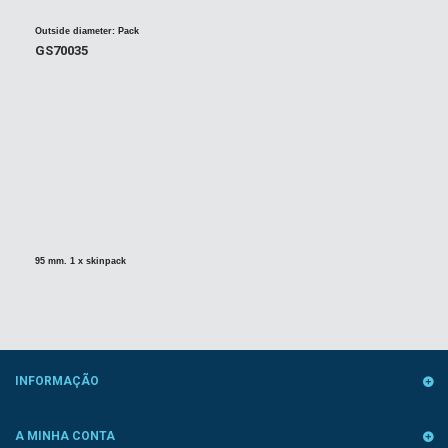
Outside diameter
:
Pack
GS70035
95 mm. 1 x skinpack
INFORMAÇÃO
A MINHA CONTA