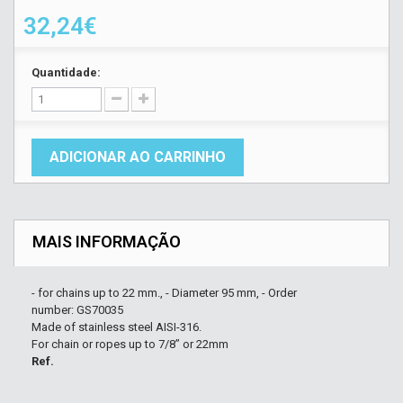
32,24€
Quantidade:
ADICIONAR AO CARRINHO
MAIS INFORMAÇÃO
- for chains up to 22 mm., - Diameter 95 mm, - Order
number: GS70035
Made of stainless steel AISI-316.
For chain or ropes up to 7/8’’ or 22mm
Ref.