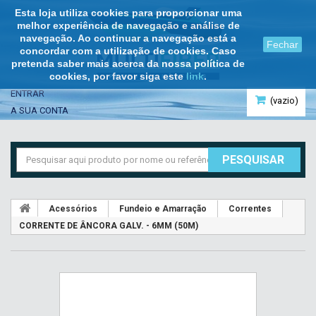
Esta loja utiliza cookies para proporcionar uma
melhor experiência de navegação e análise de
navegação. Ao continuar a navegação está a
Fechar
concordar com a utilização de cookies. Caso
pretenda saber mais acerca da nossa política de
cookies, por favor siga este
link
.
ENTRAR
(vazio)
A SUA CONTA
PESQUISAR
Acessórios
Fundeio e Amarração
Correntes
CORRENTE DE ÂNCORA GALV. - 6MM (50M)