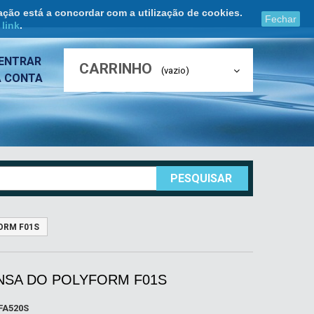
ação está a concordar com a utilização de cookies.
Fechar
e
link
.
ENTRAR
CARRINHO
(vazio)
A CONTA
PESQUISAR
ORM F01S
NSA DO POLYFORM F01S
FA520S