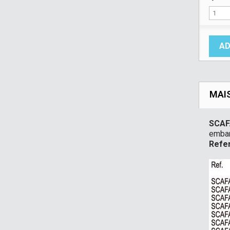
AD
MAI
SCAF
emba
Refer