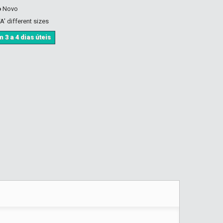
o
Novo
A' different sizes
 3 a 4 dias úteis