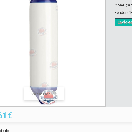
Condiçã
Fenders 'F
Envio em
Ver maior
61€
idade: