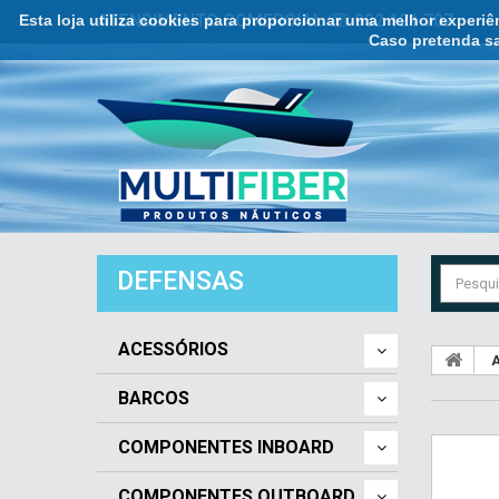
Esta loja utiliza cookies para proporcionar uma melhor experi
ATENDIMENTO COMERCIAL ☏ 932 121 707
Caso pretenda sa
DEFENSAS
ACESSÓRIOS
A
BARCOS
COMPONENTES INBOARD
COMPONENTES OUTBOARD