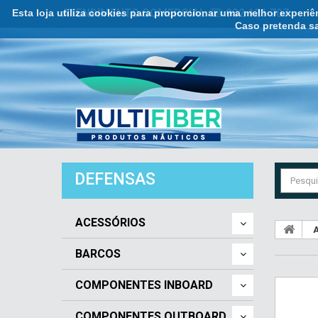
Esta loja utiliza cookies para proporcionar uma melhor experi
ATENDIMENTO COMERCIAL ☏ 932 121 707
Caso pretenda sa
DEFENSAS
ACESSÓRIOS
A
BARCOS
COMPONENTES INBOARD
COMPONENTES OUTBOARD