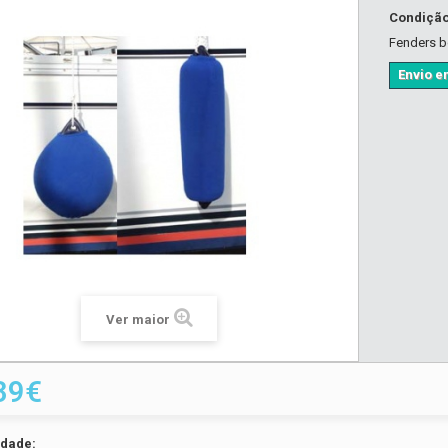
Condiçã
Fenders b
Envio em
Ver maior
39€
idade: