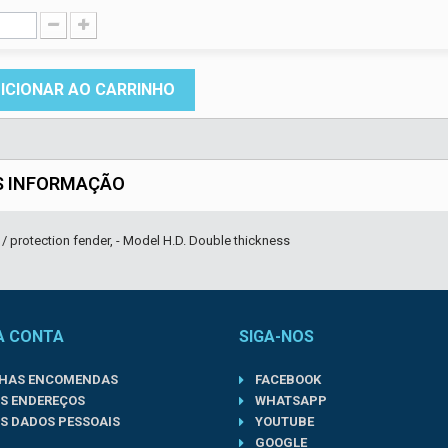
ICIONAR AO CARRINHO
S INFORMAÇÃO
 / protection fender, - Model H.D. Double thickness
A CONTA
SIGA-NOS
NHAS ENCOMENDAS
FACEBOOK
S ENDEREÇOS
WHATSAPP
S DADOS PESSOAIS
YOUTUBE
GOOGLE