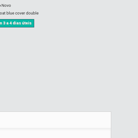
o
Novo
oat blue cover double
 3 a 4 dias úteis