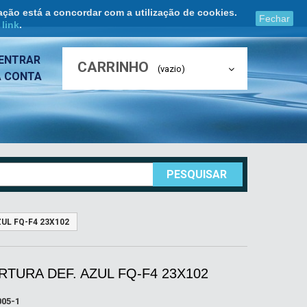
ação está a concordar com a utilização de cookies.
Fechar
e
link
.
ENTRAR
CARRINHO
(vazio)
A CONTA
PESQUISAR
UL FQ-F4 23X102
TURA DEF. AZUL FQ-F4 23X102
05-1