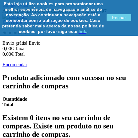
Esta loja utiliza cookies para proporcionar uma
Contacte-nos
melhor experiência de navegação e análise de
ATENDIMENTO COMERCIAL ☏ 932 121 707
navegação. Ao continuar a navegação está a
Fechar
concordar com a utilização de cookies. Caso
Carrinho
0
Produto
Produtos
(vazio)
pretenda saber mais acerca da nossa política de
cookies, por favor siga este
link
.
Sem produtos
Envio grátis!
Envio
0,00€
Taxa
0,00€
Total
Encomendar
Produto adicionado com sucesso no seu
carrinho de compras
Quantidade
Total
Existem
0
itens no seu carrinho de
compras.
Existe um produto no seu
carrinho de compras.