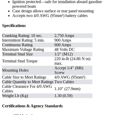
Ignition protected—safe for installation aboard gasoline
powered boats
Case design allows surface or rear panel mounting
Accepts two 4/0 AWG (95mm²) battery cables
Specifications
Cranking Rating: 10 sec.
2,750 Amps
Intermittent Rating: 5 min.
900 Amps
Continuous Rating
600 Amps
Maximum Voltage Rating
48 Volts DC
Terminal Stud Size
1/2" (M12)
220 in-lb (24.86 N·m)
Terminal Stud Torque
max.
Accept 1/4" (M6)
Mounting Holes
Screw
Cable Size to Meet Ratings
4/0 AWG (95mm²)
Cable Quantity to Meet Ratings
Two Cables
Cable Clearance For 4/0 AWG
1.10" (27.9mm)
Cables
Weight Lb (Kg)
1.30 (0.59)
Certifications & Agency Standards