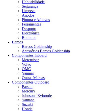
Habitabilidade
Segurança
Limpeza
Anodos
Pintura e Aditivos
Ferramentas
Desporto
Electrónica
Boutique
Barcos
Barcos Goldenship
Acessórios Barcos Goldenship
Componentes Inboard
Mercruiser
Volvo
OMC
Yanmar
Outras Marcas
Componentes Outboard
Parsun
Mercury
Johnson | Evinrude
Yamaha
Suzuki
Honda