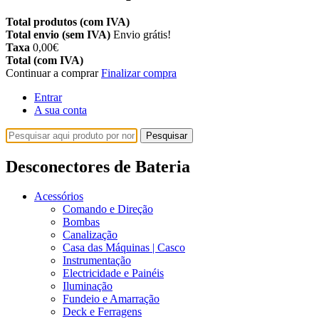
Total produtos (com IVA)
Total envio (sem IVA)
Envio grátis!
Taxa
0,00€
Total (com IVA)
Continuar a comprar
Finalizar compra
Entrar
A sua conta
Pesquisar
Desconectores de Bateria
Acessórios
Comando e Direção
Bombas
Canalização
Casa das Máquinas | Casco
Instrumentação
Electricidade e Painéis
Iluminação
Fundeio e Amarração
Deck e Ferragens