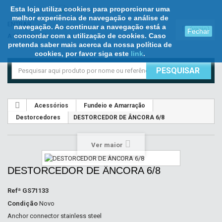
Esta loja utiliza cookies para proporcionar uma
melhor experiência de navegação e análise de
ENTRAR
navegação. Ao continuar a navegação está a
(vazio)
Fechar
concordar com a utilização de cookies. Caso
A SUA CONTA
pretenda saber mais acerca da nossa política de
cookies, por favor siga este
link
.
PESQUISAR
Acessórios
Fundeio e Amarração
Destorcedores
DESTORCEDOR DE ÂNCORA 6/8
Ver maior
DESTORCEDOR DE ÂNCORA 6/8
Refª
GS71133
Condição
Novo
Anchor connector stainless steel