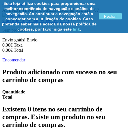
Esta loja utiliza cookies para proporcionar uma
Contacte-nos
melhor experiência de navegação e análise de
ATENDIMENTO COMERCIAL ☏ 932 121 707
navegação. Ao continuar a navegação está a
Fechar
concordar com a utilização de cookies. Caso
Carrinho
0
Produto
Produtos
(vazio)
pretenda saber mais acerca da nossa política de
cookies, por favor siga este
link
.
Sem produtos
Envio grátis!
Envio
0,00€
Taxa
0,00€
Total
Encomendar
Produto adicionado com sucesso no seu
carrinho de compras
Quantidade
Total
Existem
0
itens no seu carrinho de
compras.
Existe um produto no seu
carrinho de compras.