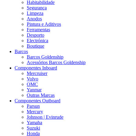
Habitabilidade
Segurança
Limpeza
Anodos
Pintura e Aditivos
Ferramentas
Desporto
Electrónica
Boutique
Barcos
Barcos Goldenship
Acessórios Barcos Goldenship
Componentes Inboard
Mercruiser
Volvo
OMC
Yanmar
Outras Marcas
Componentes Outboard
Parsun
Mercury
Johnson | Evinrude
Yamaha
Suzuki
Honda