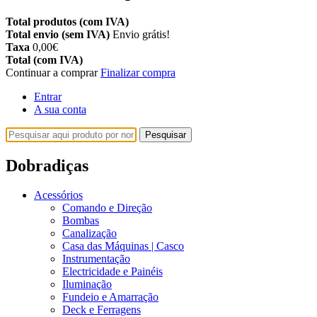
Total produtos (com IVA)
Total envio (sem IVA)
Envio grátis!
Taxa
0,00€
Total (com IVA)
Continuar a comprar
Finalizar compra
Entrar
A sua conta
Pesquisar
Dobradiças
Acessórios
Comando e Direção
Bombas
Canalização
Casa das Máquinas | Casco
Instrumentação
Electricidade e Painéis
Iluminação
Fundeio e Amarração
Deck e Ferragens