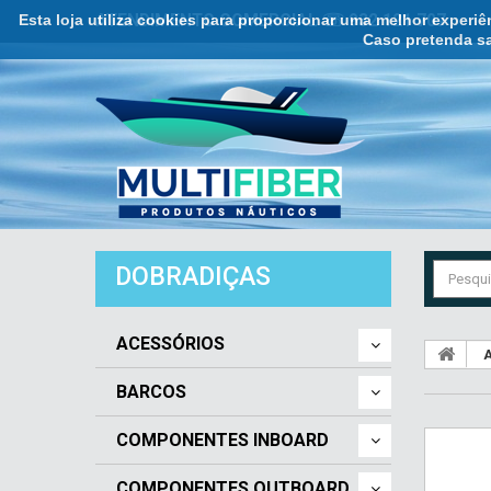
Esta loja utiliza cookies para proporcionar uma melhor experi
ATENDIMENTO COMERCIAL ☏ 932 121 707
Caso pretenda sa
DOBRADIÇAS
ACESSÓRIOS
A
BARCOS
COMPONENTES INBOARD
COMPONENTES OUTBOARD