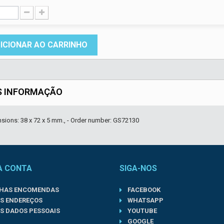
ICIONAR AO CARRINHO
S INFORMAÇÃO
nsions: 38 x 72 x 5 mm., - Order number: GS72130
A CONTA
SIGA-NOS
NHAS ENCOMENDAS
FACEBOOK
S ENDEREÇOS
WHATSAPP
S DADOS PESSOAIS
YOUTUBE
GOOGLE