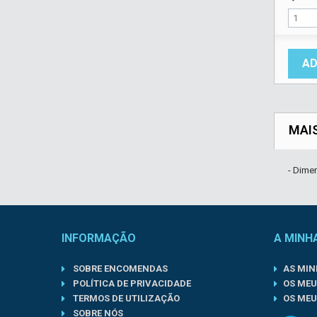
AD
MAI
- Dime
INFORMAÇÃO
A MINH
SOBRE ENCOMENDAS
AS MI
POLÍTICA DE PRIVACIDADE
OS MEU
TERMOS DE UTILIZAÇÃO
OS MEU
SOBRE NÓS