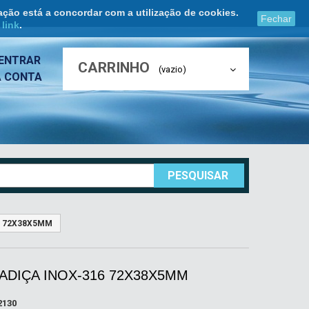
ação está a concordar com a utilização de cookies.
Fechar
e
link
.
ENTRAR
CARRINHO
(vazio)
A CONTA
PESQUISAR
6 72X38X5MM
ADIÇA INOX-316 72X38X5MM
2130