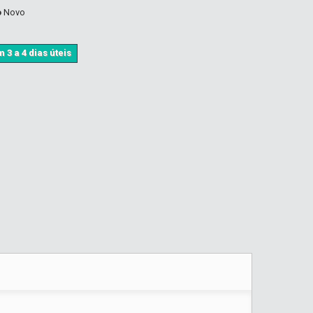
o
Novo
 3 a 4 dias úteis