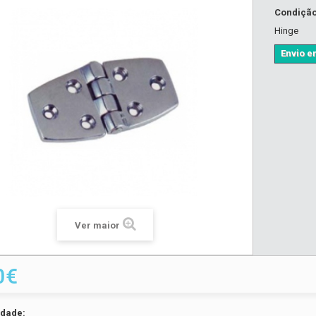
Condiçã
Hinge
Envio em
Ver maior
0€
idade: