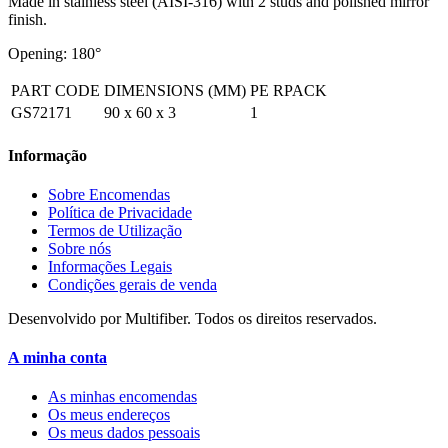
Made in stainless steel (AISI-316) with 2 studs and polished mirror
finish.
Opening: 180°
PART CODE
DIMENSIONS (MM)
PE RPACK
GS72171
90 x 60 x 3
1
Informação
Sobre Encomendas
Política de Privacidade
Termos de Utilização
Sobre nós
Informações Legais
Condições gerais de venda
Desenvolvido por Multifiber. Todos os direitos reservados.
A minha conta
As minhas encomendas
Os meus endereços
Os meus dados pessoais