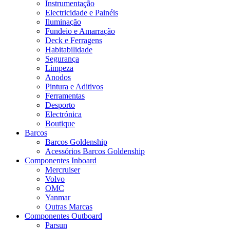
Instrumentação
Electricidade e Painéis
Iluminação
Fundeio e Amarração
Deck e Ferragens
Habitabilidade
Segurança
Limpeza
Anodos
Pintura e Aditivos
Ferramentas
Desporto
Electrónica
Boutique
Barcos
Barcos Goldenship
Acessórios Barcos Goldenship
Componentes Inboard
Mercruiser
Volvo
OMC
Yanmar
Outras Marcas
Componentes Outboard
Parsun