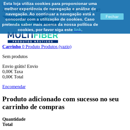
Esta loja utiliza cookies para proporcionar uma
Contacte-nos
melhor experiência de navegação e análise de
ATENDIMENTO COMERCIAL ☏ 932 121 707
navegação. Ao continuar a navegação está a
Fechar
concordar com a utilização de cookies. Caso
pretenda saber mais acerca da nossa política de
cookies, por favor siga este
link
.
Carrinho
0
Produto
Produtos
(vazio)
Sem produtos
Envio grátis!
Envio
0,00€
Taxa
0,00€
Total
Encomendar
Produto adicionado com sucesso no seu
carrinho de compras
Quantidade
Total