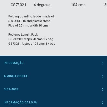
GS73021
4 degraus
104 cms
3
Folding boarding ladder made of
S.S. AISI-316 and plastic steps.
Pipe of 25 mm. Width 30 cms
Features Lenght Pack
GS73020 3 steps 78 cms 1 x bag
GS73021 4/steps 104 cms 1 x bag
INFORMAÇÃO
A MINHA CONTA
SIGA-NOS
INFORMAÇÃO DA LOJA