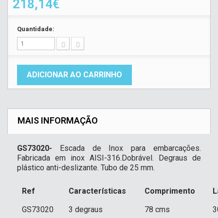
218,14€
Quantidade:
ADICIONAR AO CARRINHO
MAIS INFORMAÇÃO
GS73020-
Escada de Inox para embarcações.
Fabricada em inox AISI-316.Dobrável. Degraus de
plástico anti-deslizante. Tubo de 25 mm.
Ref
Características
Comprimento
L
GS73020
3 degraus
78 cms
3