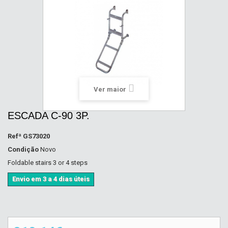
Ver maior
ESCADA C-90 3P.
Refª
GS73020
Condição
Novo
Foldable stairs 3 or 4 steps
Envio em 3 a 4 dias úteis