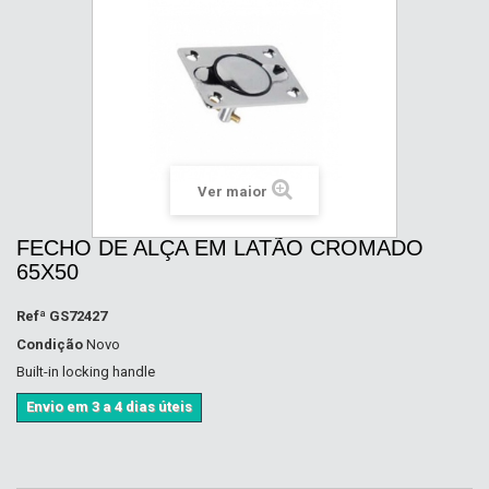
Ver maior
FECHO DE ALÇA EM LATÃO CROMADO
65X50
Refª
GS72427
Condição
Novo
Built-in locking handle
Envio em 3 a 4 dias úteis