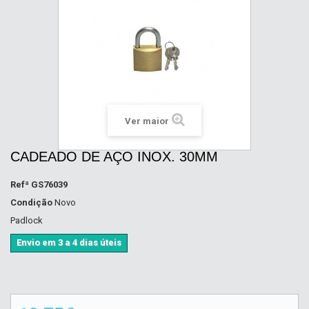
Ver maior
CADEADO DE AÇO INOX. 30MM
Refª
GS76039
Condição
Novo
Padlock
Envio em 3 a 4 dias úteis