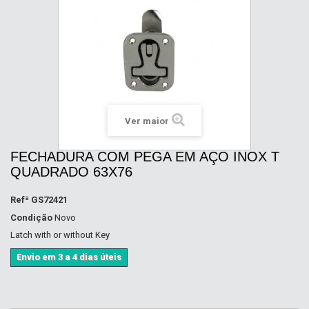
Ver maior
FECHADURA COM PEGA EM AÇO INOX T
QUADRADO 63X76
Refª
GS72421
Condição
Novo
Latch with or without Key
Envio em 3 a 4 dias úteis