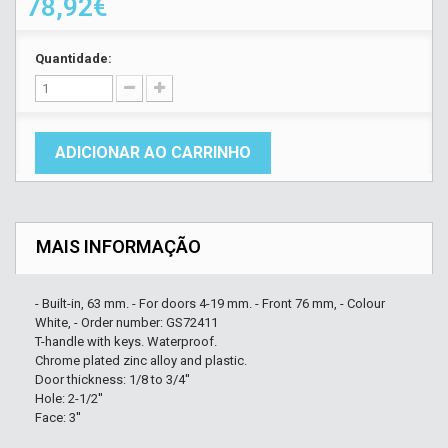
78,92€
Quantidade:
ADICIONAR AO CARRINHO
MAIS INFORMAÇÃO
- Built-in, 63 mm. - For doors 4-19 mm. - Front 76 mm, - Colour
White, - Order number: GS72411
T-handle with keys. Waterproof.
Chrome plated zinc alloy and plastic.
Door thickness: 1/8 to 3/4''
Hole: 2-1/2''
Face: 3''