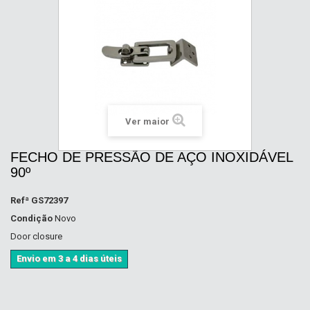
Ver maior
FECHO DE PRESSÃO DE AÇO INOXIDÁVEL
90º
Refª
GS72397
Condição
Novo
Door closure
Envio em 3 a 4 dias úteis