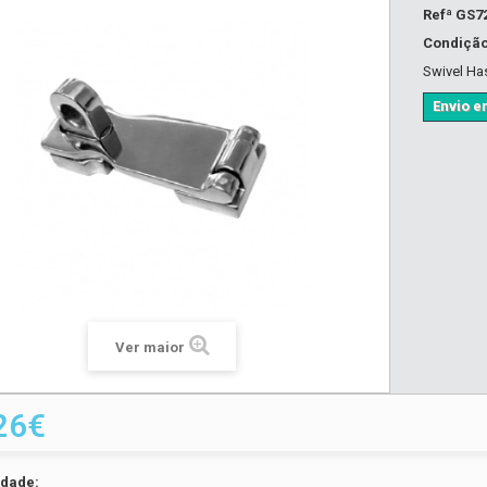
Refª
GS7
Condiçã
Swivel Ha
Envio em
Ver maior
26€
idade: