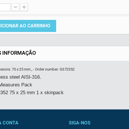
ICIONAR AO CARRINHO
S INFORMAÇÃO
nsions: 75 x 25 mm., - Order number: GS72352
less steel AISI-316.
 Measures Pack
352 75 x 25 mm 1 x skinpack
A CONTA
SIGA-NOS