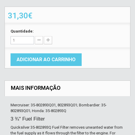
31,30€
Quantidade:
ADICIONAR AO CARRINHO
MAIS INFORMAÇÃO
Mercruiser: 35-802893Q01, 802893Q01; Bombardier: 35-
802893Q01; Honda: 35-802893Q
3 ¾" Fuel Filter
Quicksilver 35-802893Q Fuel Filter removes unwanted water from
the fuel supply as it flows through the filter to the engine. For