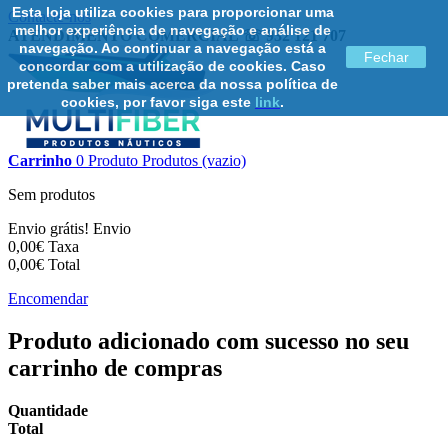
Esta loja utiliza cookies para proporcionar uma
Contacte-nos
melhor experiência de navegação e análise de
ATENDIMENTO COMERCIAL ☏ 932 121 707
navegação. Ao continuar a navegação está a
Fechar
concordar com a utilização de cookies. Caso
pretenda saber mais acerca da nossa política de
cookies, por favor siga este
link
.
Carrinho
0
Produto
Produtos
(vazio)
Sem produtos
Envio grátis!
Envio
0,00€
Taxa
0,00€
Total
Encomendar
Produto adicionado com sucesso no seu
carrinho de compras
Quantidade
Total