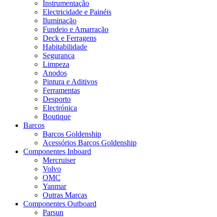
Instrumentação
Electricidade e Painéis
Iluminação
Fundeio e Amarração
Deck e Ferragens
Habitabilidade
Segurança
Limpeza
Anodos
Pintura e Aditivos
Ferramentas
Desporto
Electrónica
Boutique
Barcos
Barcos Goldenship
Acessórios Barcos Goldenship
Componentes Inboard
Mercruiser
Volvo
OMC
Yanmar
Outras Marcas
Componentes Outboard
Parsun