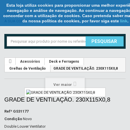
Esta loja utiliza cookies para proporcionar uma melhor experi
navegação e análise de navegação. Ao continuar a navegação
ENTRAR
concordar com a utilização de cookies. Caso pretenda saber ma
(vazio)
da nossa política de cookies, por favor siga este
link
.
A SUA CONTA
PESQUISAR
Acessórios
Deck e Ferragens
Grelhas de Ventilação
GRADE DE VENTILAÇÃO. 230X115X0,8
Ver maior
GRADE DE VENTILAÇÃO. 230X115X0,8
Refª
GS31177
Condição
Novo
Double Louver Ventilator