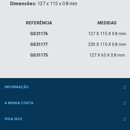
Dimensões:
127 x 115 x 0.8 mm
REFERÊNCIA
MEDIDAS
GS31176
127 X 115 X 0.8 mm
GS31177
230 X 115 X 0.8 mm
GS31175
127 X 65 X 0.8 mm
INFORMAÇÃO
A MINHA CONTA
SIGA-NOS