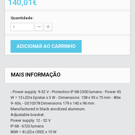
140,01€
Quantidade:
ADICIONAR AO CARRINHO
MAIS INFORMAÇÃO
- Power supply: 9-32 V - Protection IP 68-2300 lumens - Power 45
W = 15 LEDs Epistar x 3 W - Dimensions: 158 x 95 x 75 mm - 80w
9- 60v, - GS10378 Dimensions 179 x 140 x 96 mm.
Manufactured in black anodized aluminum.
Adjustable bracket.
Power supply: 12 - 32 V
IP 68 - 6720 lumens
80W = 8 LEDs CREE x 10 W