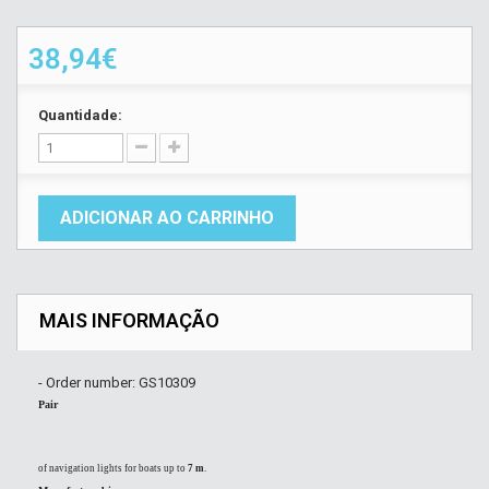
38,94€
Quantidade:
ADICIONAR AO CARRINHO
MAIS INFORMAÇÃO
- Order number: GS10309
Pair
of navigation lights for boats up to
7 m
.