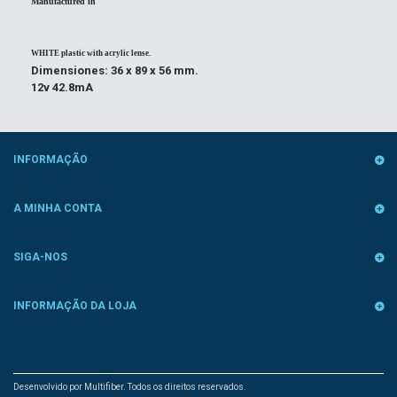
Manufactured in
WHITE
plastic with acrylic lense.
Dimensiones: 36 x 89 x 56 mm.
12v 42.8mA
INFORMAÇÃO
A MINHA CONTA
SIGA-NOS
INFORMAÇÃO DA LOJA
Desenvolvido por Multifiber. Todos os direitos reservados.