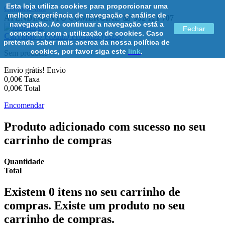
Esta loja utiliza cookies para proporcionar uma
Contacte-nos
melhor experiência de navegação e análise de
ATENDIMENTO COMERCIAL ☏ 932 121 707
navegação. Ao continuar a navegação está a
Fechar
concordar com a utilização de cookies. Caso
Carrinho
0
Produto
Produtos
(vazio)
pretenda saber mais acerca da nossa política de
cookies, por favor siga este
link
.
Sem produtos
Envio grátis!
Envio
0,00€
Taxa
0,00€
Total
Encomendar
Produto adicionado com sucesso no seu
carrinho de compras
Quantidade
Total
Existem
0
itens no seu carrinho de
compras.
Existe um produto no seu
carrinho de compras.