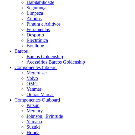
Habitabilidade
Segurança
Limpeza
Anodos
Pintura e Aditivos
Ferramentas
Desporto
Electrónica
Boutique
Barcos
Barcos Goldenship
Acessórios Barcos Goldenship
Componentes Inboard
Mercruiser
Volvo
OMC
Yanmar
Outras Marcas
Componentes Outboard
Parsun
Mercury
Johnson | Evinrude
Yamaha
Suzuki
Honda