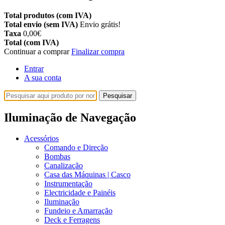
Total produtos (com IVA)
Total envio (sem IVA)
Envio grátis!
Taxa
0,00€
Total (com IVA)
Continuar a comprar
Finalizar compra
Entrar
A sua conta
Pesquisar
Iluminação de Navegação
Acessórios
Comando e Direção
Bombas
Canalização
Casa das Máquinas | Casco
Instrumentação
Electricidade e Painéis
Iluminação
Fundeio e Amarração
Deck e Ferragens