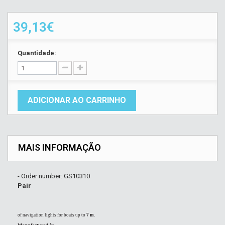
39,13€
Quantidade:
ADICIONAR AO CARRINHO
MAIS INFORMAÇÃO
- Order number: GS10310
Pair
of navigation lights for boats up to
7 m
.