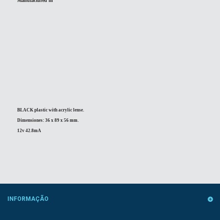
Manufactured in
BLACK
plastic with acrylic lense.
Dimensiones: 36 x 89 x 56 mm.
12v 42.8mA
INFORMAÇÃO