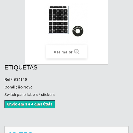
Ver maior
ETIQUETAS
Refª
BS4140
Condição
Novo
Switch panel labels / stickers
Envio em 3 a 4 dias úteis