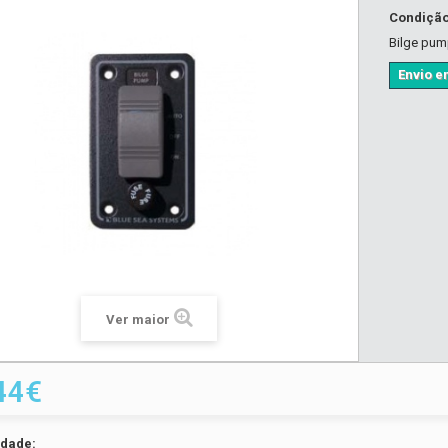
Condiçã
Bilge pum
Envio em
Ver maior
44€
idade: