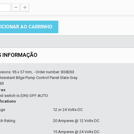
ICIONAR AO CARRINHO
S INFORMAÇÃO
nsions: 95 x 57 mm, - Order number: BS8263
Resistant Bilge Pump Control Panel-Slate Gray
63
res
led switch is (ON)-OFF-AUTO
fications
age
12 or 24 Volts DC
ch Rating
20 Amperes @ 12 Volts DC
15 Amperes @ 24 Volts DC