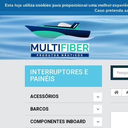
Esta loja utiliza cookies para proporcionar uma melhor experi
ATENDIMENTO COMERCIAL ☏ 932 121 707
Caso pretenda sa
INTERRUPTORES E
PAINÉIS
A
ACESSÓRIOS
BARCOS
COMPONENTES INBOARD