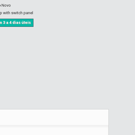
o
Novo
p with switch panel
 3 a 4 dias úteis