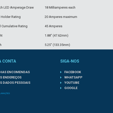
ch LED Amperage Draw
18 Milliamperes each
 Holder Rating
20 Amperes maximum
l Cumulative Rating
45 Amperes
ht
1.88" (47.62mm)
h
5.25" (133.35mm)
A CONTA
SIGA-NOS
NHAS ENCOMENDAS
FACEBOOK
S ENDEREÇOS
WHATSAPP
S DADOS PESSOAIS
YOUTUBE
GOOGLE