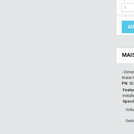
AD
MAI
- Dime
Water 
PN:
82
Featu
Instal
Speci
Volt
Swit