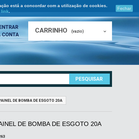
ação está a concordar com a utilização de cookies.
Fechar
e
link
.
ENTRAR
CARRINHO
(vazio)
A CONTA
PESQUISAR
 PAINEL DE BOMBA DE ESGOTO 20A
PAINEL DE BOMBA DE ESGOTO 20A
263