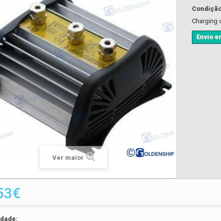
Condiçã
Charging c
Envio em
Ver maior
53€
idade: