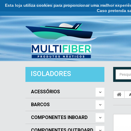
Esta loja utiliza cookies para proporcionar uma melhor experi
ATENDIMENTO COMERCIAL ☏ 932 121 707
Caso pretenda sa
ISOLADORES
ACESSÓRIOS
A
BARCOS
COMPONENTES INBOARD
COMPONENTES OUTBOARD