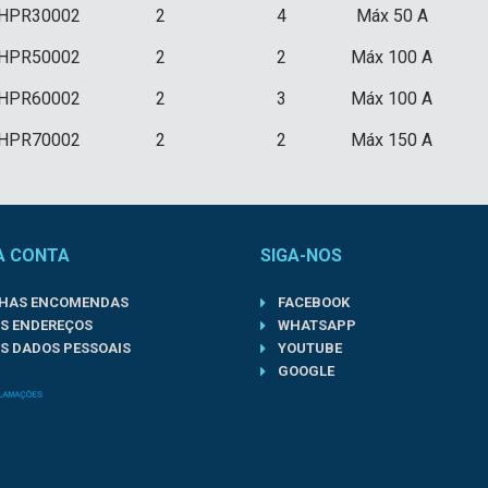
HPR30002
2
4
Máx 50 A
HPR50002
2
2
Máx 100 A
HPR60002
2
3
Máx 100 A
HPR70002
2
2
Máx 150 A
A CONTA
SIGA-NOS
NHAS ENCOMENDAS
FACEBOOK
S ENDEREÇOS
WHATSAPP
S DADOS PESSOAIS
YOUTUBE
GOOGLE