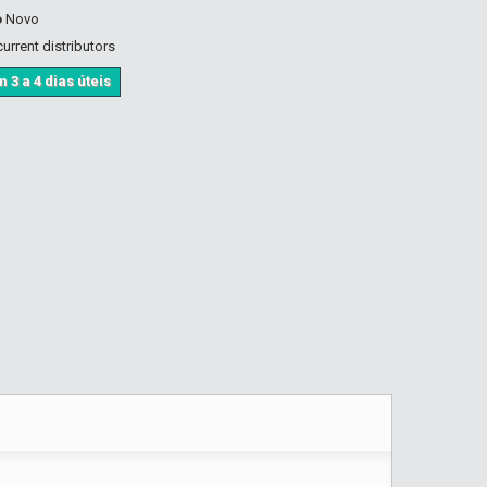
o
Novo
urrent distributors
 3 a 4 dias úteis