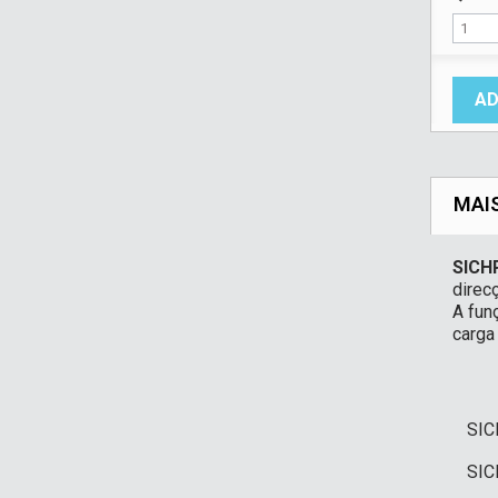
AD
MAI
SICH
direc
A fun
carga
SIC
SIC