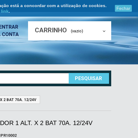
ação está a concordar com a utilização de cookies.
Fechar
e
link
.
ENTRAR
CARRINHO
(vazio)
A CONTA
PESQUISAR
X 2 BAT 70A. 12/24V
DOR 1 ALT. X 2 BAT 70A. 12/24V
HPR10002