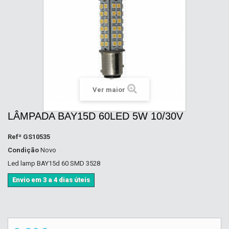
Ver maior
LÂMPADA BAY15D 60LED 5W 10/30V
Refª
GS10535
Condição
Novo
Led lamp BAY15d 60 SMD 3528
Envio em 3 a 4 dias úteis