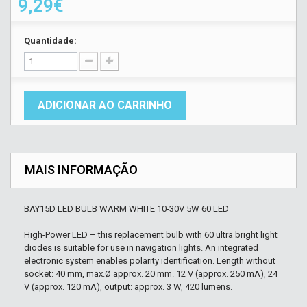
9,29€
Quantidade:
ADICIONAR AO CARRINHO
MAIS INFORMAÇÃO
BAY15D LED BULB WARM WHITE 10-30V 5W 60 LED
High-Power LED – this replacement bulb with 60 ultra bright light
diodes is suitable for use in navigation lights. An integrated
electronic system enables polarity identification. Length without
socket: 40 mm, max.Ø approx. 20 mm. 12 V (approx. 250 mA), 24
V (approx. 120 mA), output: approx. 3 W, 420 lumens.