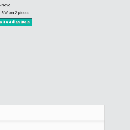
o
Novo
3.8 W per 2 pieces
 3 a 4 dias úteis