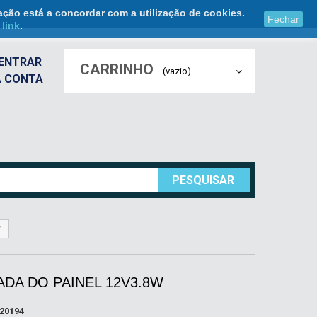
ação está a concordar com a utilização de cookies.
Fechar
e
link
.
ENTRAR
CARRINHO
(vazio)
A CONTA
PESQUISAR
W
DA DO PAINEL 12V3.8W
20194