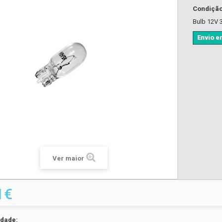
Condiçã
Bulb 12V 
Envio em
Ver maior
1€
idade: