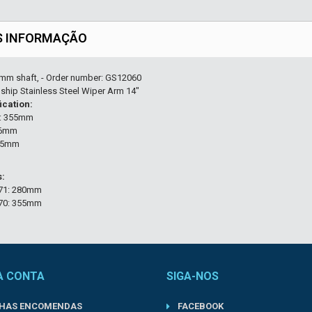
S INFORMAÇÃO
6 mm shaft, - Order number: GS12060
ship Stainless Steel Wiper Arm 14"
ication:
h: 355mm
 6mm
: 5mm
s:
71: 280mm
70: 355mm
A CONTA
SIGA-NOS
NHAS ENCOMENDAS
FACEBOOK