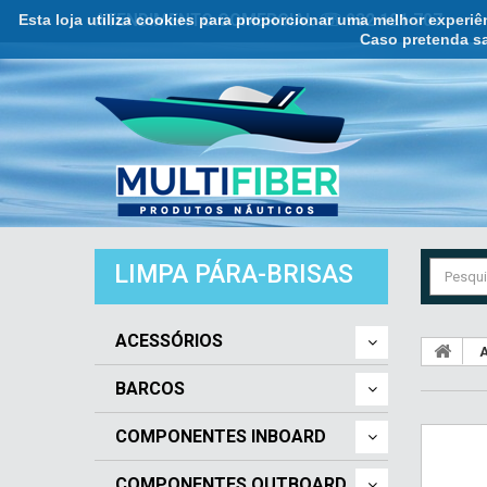
Esta loja utiliza cookies para proporcionar uma melhor experi
ATENDIMENTO COMERCIAL ☏ 932 121 707
Caso pretenda sa
LIMPA PÁRA-BRISAS
ACESSÓRIOS
A
BARCOS
COMPONENTES INBOARD
COMPONENTES OUTBOARD