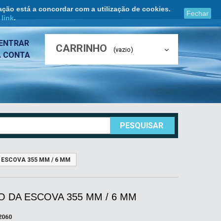
ação está a concordar com a utilização de cookies.
Fechar
e
link
.
ENTRAR
CARRINHO
(vazio)
A CONTA
PESQUISAR
 ESCOVA 355 MM / 6 MM
 DA ESCOVA 355 MM / 6 MM
2060