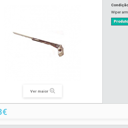
Condiçã
Wiper ar
Produto
Ver maior
3€