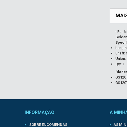
MAI
- For 
Golden
Specif
Lengt
Shaft:
Union
Qty: 1
Blade
GS120
GS120
INFORMAÇÃO
A MINH
SOBRE ENCOMENDAS
AS MI