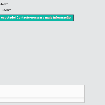
o
Novo
m 355 mm
 esgotado! Contacte-nos para mais informação.