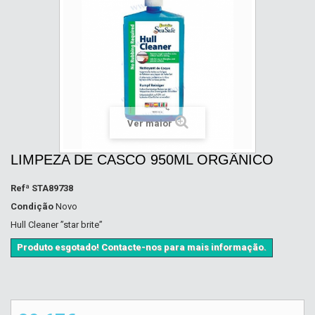
Ver maior
LIMPEZA DE CASCO 950ML ORGÂNICO
Refª
STA89738
Condição
Novo
Hull Cleaner ”star brite”
Produto esgotado! Contacte-nos para mais informação.