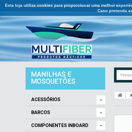
Esta loja utiliza cookies para proporcionar uma melhor experi
ATENDIMENTO COMERCIAL ☏ 932 121 707
Caso pretenda sa
MANILHAS E
MOSQUETÕES
A
ACESSÓRIOS
BARCOS
COMPONENTES INBOARD