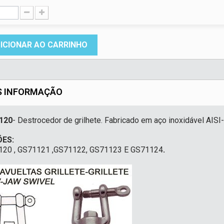
ICIONAR AO CARRINHO
S INFORMAÇÃO
120
- Destrocedor de grilhete. Fabricado em aço inoxidável AISI
ES:
20 , GS71121 ,GS71122, GS71123 E
GS71124
.