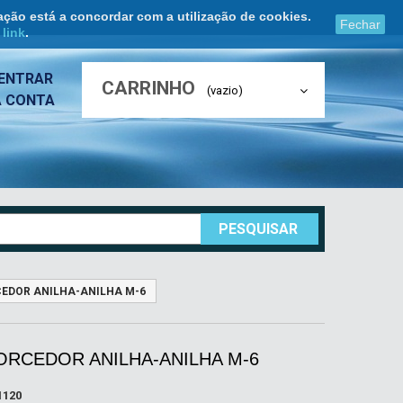
ação está a concordar com a utilização de cookies.
Fechar
e
link
.
ENTRAR
CARRINHO
(vazio)
A CONTA
PESQUISAR
EDOR ANILHA-ANILHA M-6
ORCEDOR ANILHA-ANILHA M-6
1120