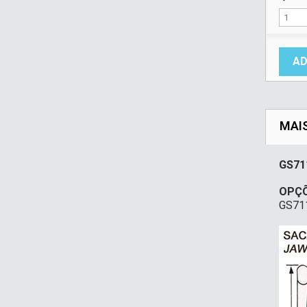
AD
MAI
GS71
OPÇÕ
GS711