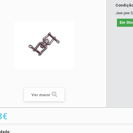
Condiçã
Jaw-jaw Sw
Em Sto
Ver maior
3€
idade: