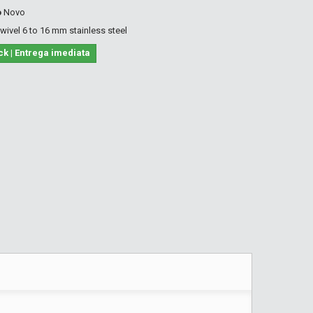
o
Novo
ivel 6 to 16 mm stainless steel
ck | Entrega imediata