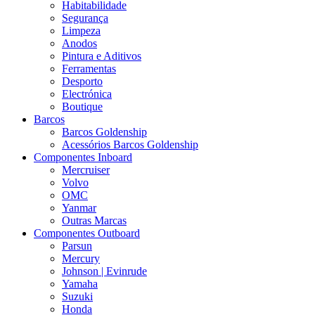
Habitabilidade
Segurança
Limpeza
Anodos
Pintura e Aditivos
Ferramentas
Desporto
Electrónica
Boutique
Barcos
Barcos Goldenship
Acessórios Barcos Goldenship
Componentes Inboard
Mercruiser
Volvo
OMC
Yanmar
Outras Marcas
Componentes Outboard
Parsun
Mercury
Johnson | Evinrude
Yamaha
Suzuki
Honda