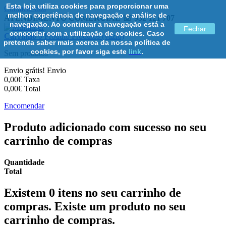
Esta loja utiliza cookies para proporcionar uma
Contacte-nos
melhor experiência de navegação e análise de
ATENDIMENTO COMERCIAL ☏ 932 121 707
navegação. Ao continuar a navegação está a
Fechar
concordar com a utilização de cookies. Caso
Carrinho
0
Produto
Produtos
(vazio)
pretenda saber mais acerca da nossa política de
cookies, por favor siga este
link
.
Sem produtos
Envio grátis!
Envio
0,00€
Taxa
0,00€
Total
Encomendar
Produto adicionado com sucesso no seu
carrinho de compras
Quantidade
Total
Existem
0
itens no seu carrinho de
compras.
Existe um produto no seu
carrinho de compras.