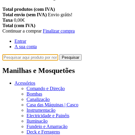
Total produtos (com IVA)
Total envio (sem IVA)
Envio grátis!
Taxa
0,00€
Total (com IVA)
Continuar a comprar
Finalizar compra
Entrar
A sua conta
Pesquisar
Manilhas e Mosquetões
Acessórios
Comando e Direção
Bombas
Canalização
Casa das Máquinas | Casco
Instrumentação
Electricidade e Painéis
Iluminação
Fundeio e Amarração
Deck e Ferragens