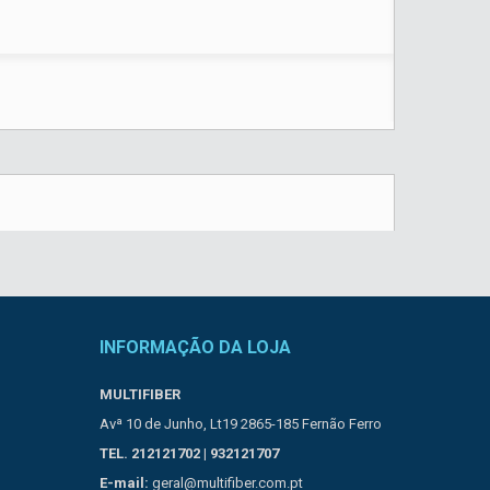
INFORMAÇÃO DA LOJA
MULTIFIBER
Avª 10 de Junho, Lt19 2865-185 Fernão Ferro
TEL. 212121702 | 932121707
E-mail:
geral@multifiber.com.pt