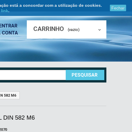
ação está a concordar com a utilização de cookies.
Fechar
e
link
.
ENTRAR
CARRINHO
(vazio)
A CONTA
PESQUISAR
N 582 M6
 DIN 582 M6
2070