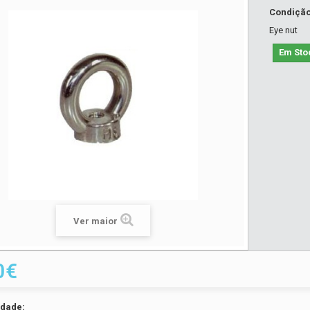
Condiçã
Eye nut
Em Sto
Ver maior
0€
idade: