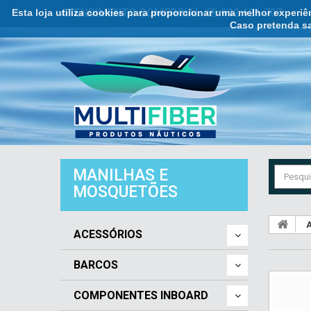
Esta loja utiliza cookies para proporcionar uma melhor experi
ATENDIMENTO COMERCIAL ☏ 932 121 707
Caso pretenda sa
MANILHAS E
MOSQUETÕES
A
ACESSÓRIOS
BARCOS
COMPONENTES INBOARD