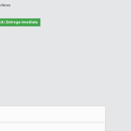
o
Novo
ck | Entrega imediata