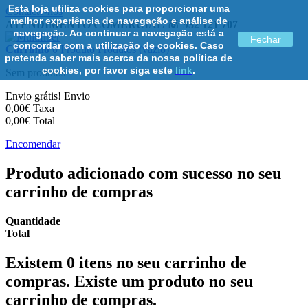
Esta loja utiliza cookies para proporcionar uma
Contacte-nos
melhor experiência de navegação e análise de
ATENDIMENTO COMERCIAL ☏ 932 121 707
navegação. Ao continuar a navegação está a
Fechar
concordar com a utilização de cookies. Caso
Carrinho
0
Produto
Produtos
(vazio)
pretenda saber mais acerca da nossa política de
cookies, por favor siga este
link
.
Sem produtos
Envio grátis!
Envio
0,00€
Taxa
0,00€
Total
Encomendar
Produto adicionado com sucesso no seu
carrinho de compras
Quantidade
Total
Existem
0
itens no seu carrinho de
compras.
Existe um produto no seu
carrinho de compras.