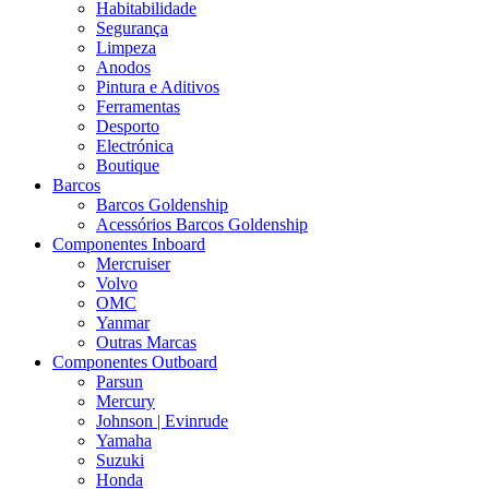
Habitabilidade
Segurança
Limpeza
Anodos
Pintura e Aditivos
Ferramentas
Desporto
Electrónica
Boutique
Barcos
Barcos Goldenship
Acessórios Barcos Goldenship
Componentes Inboard
Mercruiser
Volvo
OMC
Yanmar
Outras Marcas
Componentes Outboard
Parsun
Mercury
Johnson | Evinrude
Yamaha
Suzuki
Honda