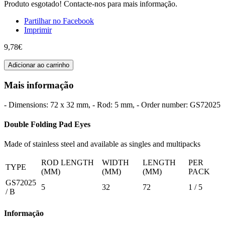
Produto esgotado! Contacte-nos para mais informação.
Partilhar no Facebook
Imprimir
9,78€
Adicionar ao carrinho
Mais informação
- Dimensions: 72 x 32 mm, - Rod: 5 mm, - Order number: GS72025
Double Folding Pad Eyes
Made of stainless steel and available as singles and multipacks
ROD LENGTH
WIDTH
LENGTH
PER
TYPE
(MM)
(MM)
(MM)
PACK
GS72025
5
32
72
1 / 5
/ B
Informação