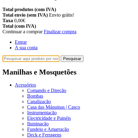
Total produtos (com IVA)
Total envio (sem IVA)
Envio grátis!
Taxa
0,00€
Total (com IVA)
Continuar a comprar
Finalizar compra
Entrar
A sua conta
Pesquisar
Manilhas e Mosquetões
Acessórios
Comando e Direção
Bombas
Canalização
Casa das Máquinas | Casco
Instrumentação
Electricidade e Painéis
Iluminação
Fundeio e Amarração
Deck e Ferragens