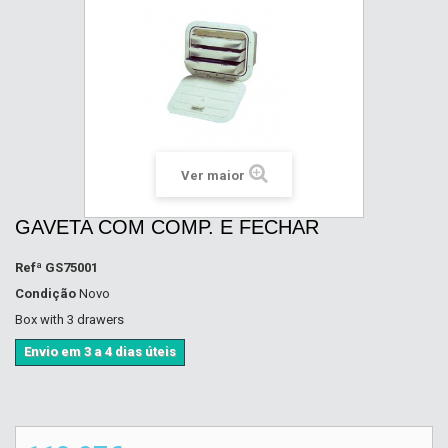
Ver maior
GAVETA COM COMP. E FECHAR
Refª
GS75001
Condição
Novo
Box with 3 drawers
Envio em 3 a 4 dias úteis