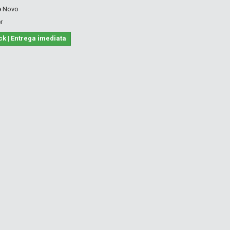
o
Novo
r
ck | Entrega imediata