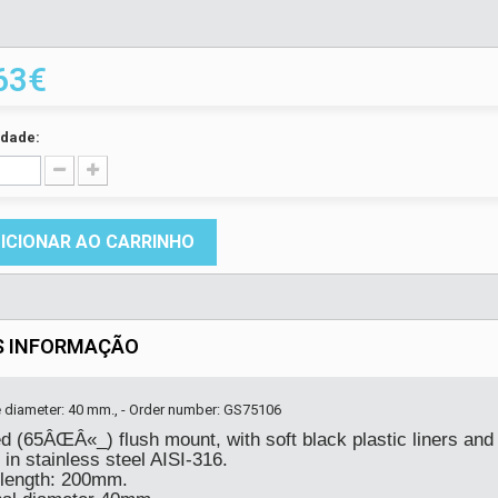
63€
idade:
ICIONAR AO CARRINHO
S INFORMAÇÃO
de diameter: 40 mm., - Order number: GS75106
d (65ÂŒÂ«_) flush mount, with soft black plastic liners and 
in stainless steel AISI-316.
 length: 200mm.