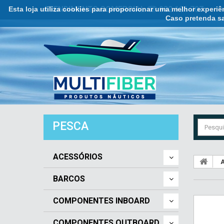
Esta loja utiliza cookies para proporcionar uma melhor experi
ATENDIMENTO COMERCIAL ☏ 932 121 707
Caso pretenda sa
PESCA
ACESSÓRIOS
A
BARCOS
COMPONENTES INBOARD
COMPONENTES OUTBOARD