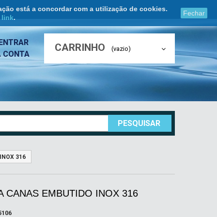
ação está a concordar com a utilização de cookies.
Fechar
e
link
.
ENTRAR
CARRINHO
(vazio)
A CONTA
PESQUISAR
INOX 316
A CANAS EMBUTIDO INOX 316
5106