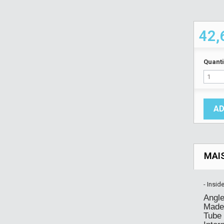
42,
Quant
AD
MAI
- Insi
Angle
Made 
Tube