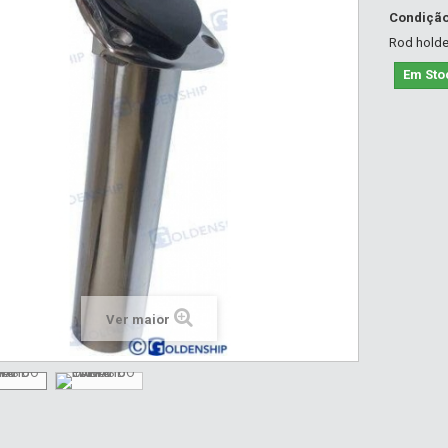
Condiçã
Rod holde
Em Sto
Ver maior