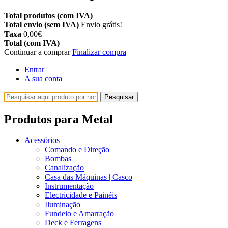
Total produtos (com IVA)
Total envio (sem IVA)
Envio grátis!
Taxa
0,00€
Total (com IVA)
Continuar a comprar
Finalizar compra
Entrar
A sua conta
Pesquisar
Produtos para Metal
Acessórios
Comando e Direção
Bombas
Canalização
Casa das Máquinas | Casco
Instrumentação
Electricidade e Painéis
Iluminação
Fundeio e Amarração
Deck e Ferragens