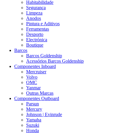
Habitabilidade
Segurança
Limpeza
Anodos
Pintura e Aditivos
Ferramentas
Desporto
Electrónica
Boutique
Barcos
Barcos Goldenship
Acessórios Barcos Goldenship
Componentes Inboard
Mercruiser
Volvo
OMC
Yanmar
Outras Marcas
Componentes Outboard
Parsun
Mercury
Johnson | Evinrude
Yamaha
Suzuki
Honda