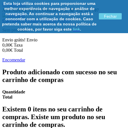
Esta loja utiliza cookies para proporcionar uma
Contacte-nos
melhor experiência de navegação e análise de
ATENDIMENTO COMERCIAL ☏ 932 121 707
navegação. Ao continuar a navegação está a
Fechar
concordar com a utilização de cookies. Caso
Carrinho
0
Produto
Produtos
(vazio)
pretenda saber mais acerca da nossa política de
cookies, por favor siga este
link
.
Sem produtos
Envio grátis!
Envio
0,00€
Taxa
0,00€
Total
Encomendar
Produto adicionado com sucesso no seu
carrinho de compras
Quantidade
Total
Existem
0
itens no seu carrinho de
compras.
Existe um produto no seu
carrinho de compras.