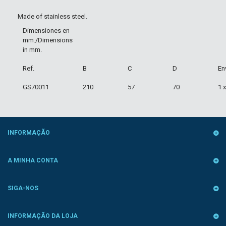
Made of stainless steel.
Dimensiones en
mm./Dimensions
in mm.
Ref.
B
C
D
En
GS70011
210
57
70
1 
INFORMAÇÃO
A MINHA CONTA
SIGA-NOS
INFORMAÇÃO DA LOJA