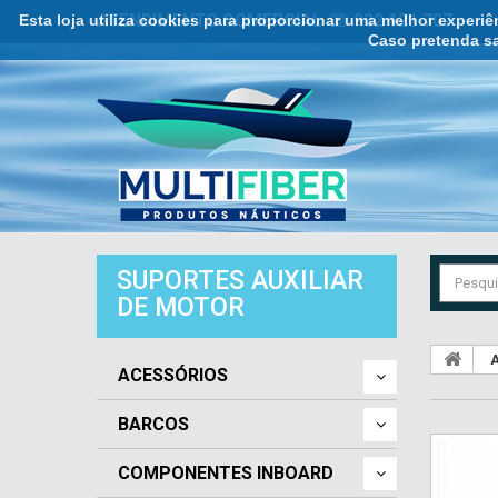
Esta loja utiliza cookies para proporcionar uma melhor experi
ATENDIMENTO COMERCIAL ☏ 932 121 707
Caso pretenda sa
SUPORTES AUXILIAR
DE MOTOR
A
ACESSÓRIOS
BARCOS
COMPONENTES INBOARD