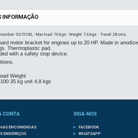
S INFORMAÇÃO
 number: GS73100, - Max load: 70 kgs - Weight: 7.6 kgs - Travel: 28 cms.
ard motor bracket for engines up to 20 HP. Made in anodize
gs. Thermoplastic pad.
ded with a safety stop device.
itions.
load Weight
00 35 kg unit 4,8 kgs
A CONTA
SIGA-NOS
NHAS ENCOMENDAS
FACEBOOK
S ENDEREÇOS
WHATSAPP