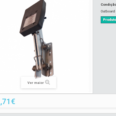
Condiçã
Outboard 
Produto
Ver maior
,71€