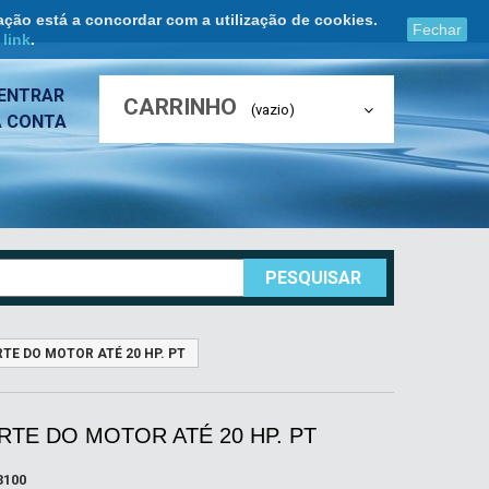
ação está a concordar com a utilização de cookies.
Fechar
e
link
.
ENTRAR
CARRINHO
(vazio)
A CONTA
PESQUISAR
TE DO MOTOR ATÉ 20 HP. PT
TE DO MOTOR ATÉ 20 HP. PT
3100