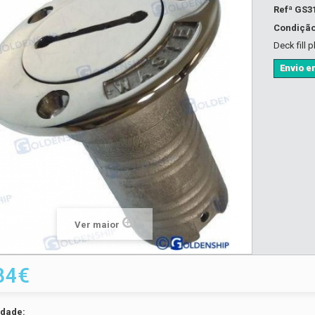
Refª
GS3
Condiçã
Deck fill 
Envio em
Ver maior
84€
idade: