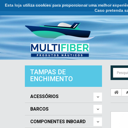
Esta loja utiliza cookies para proporcionar uma melhor experi
ATENDIMENTO COMERCIAL ☏ 932 121 707
Caso pretenda sa
TAMPAS DE
ENCHIMENTO
A
ACESSÓRIOS
BARCOS
COMPONENTES INBOARD