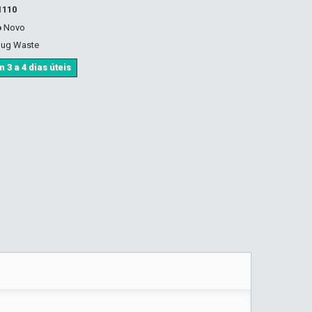
1110
o
Novo
plug Waste
 3 a 4 dias úteis