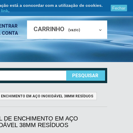
ação está a concordar com a utilização de cookies.
Fechar
e
link
.
ENTRAR
CARRINHO
(vazio)
A CONTA
PESQUISAR
 ENCHIMENTO EM AÇO INOXIDÁVEL 38MM RESÍDUOS
L DE ENCHIMENTO EM AÇO
IDÁVEL 38MM RESÍDUOS