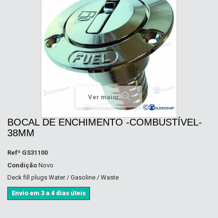
Ver maior
BOCAL DE ENCHIMENTO -COMBUSTÍVEL-
38MM
Refª
GS31100
Condição
Novo
Deck fill plugs Water / Gasoline / Waste
Envio em 3 a 4 dias úteis