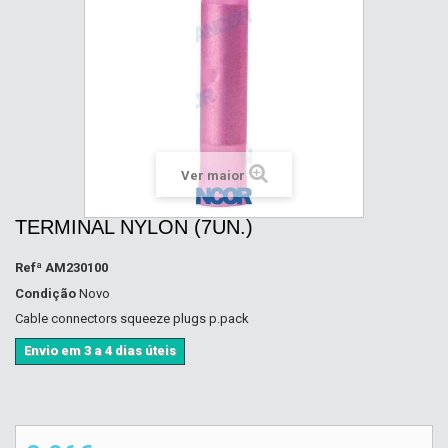
Ver maior
TERMINAL NYLON (7UN.)
Refª
AM230100
Condição
Novo
Cable connectors squeeze plugs p.pack
Envio em 3 a 4 dias úteis