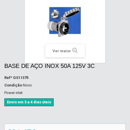
Ver maior
BASE DE AÇO INOX 50A 125V 3C
Refª
GS11375
Condição
Novo
Power inlet
Envio em 3 a 4 dias úteis