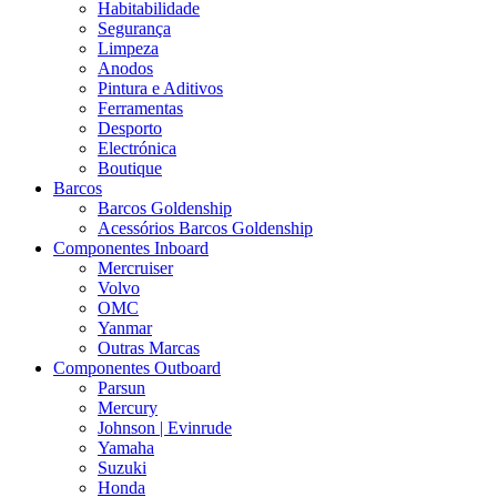
Habitabilidade
Segurança
Limpeza
Anodos
Pintura e Aditivos
Ferramentas
Desporto
Electrónica
Boutique
Barcos
Barcos Goldenship
Acessórios Barcos Goldenship
Componentes Inboard
Mercruiser
Volvo
OMC
Yanmar
Outras Marcas
Componentes Outboard
Parsun
Mercury
Johnson | Evinrude
Yamaha
Suzuki
Honda