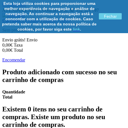
Esta loja utiliza cookies para proporcionar uma
Contacte-nos
melhor experiência de navegação e análise de
ATENDIMENTO COMERCIAL ☏ 932 121 707
navegação. Ao continuar a navegação está a
Fechar
concordar com a utilização de cookies. Caso
Carrinho
0
Produto
Produtos
(vazio)
pretenda saber mais acerca da nossa política de
cookies, por favor siga este
link
.
Sem produtos
Envio grátis!
Envio
0,00€
Taxa
0,00€
Total
Encomendar
Produto adicionado com sucesso no seu
carrinho de compras
Quantidade
Total
Existem
0
itens no seu carrinho de
compras.
Existe um produto no seu
carrinho de compras.