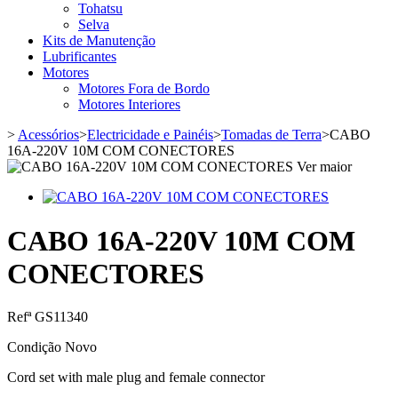
Tohatsu
Selva
Kits de Manutenção
Lubrificantes
Motores
Motores Fora de Bordo
Motores Interiores
>
Acessórios
>
Electricidade e Painéis
>
Tomadas de Terra
>
CABO
16A-220V 10M COM CONECTORES
Ver maior
CABO 16A-220V 10M COM
CONECTORES
Refª
GS11340
Condição
Novo
Cord set with male plug and female connector