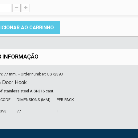
ICIONAR AO CARRINHO
S INFORMAÇÃO
th: 77 mm., - Order number: GS72393
n Door Hook
 stainless steel AISI-316 cast.
 CODE
DIMENSIONS (MM)
PER PACK
393
77
1