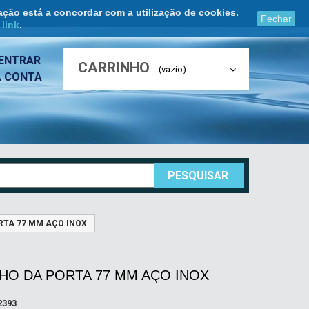
ação está a concordar com a utilização de cookies.
Fechar
e
link
.
ENTRAR
CARRINHO
(vazio)
A CONTA
PESQUISAR
TA 77 MM AÇO INOX
HO DA PORTA 77 MM AÇO INOX
2393