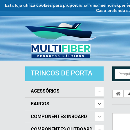
Esta loja utiliza cookies para proporcionar uma melhor experi
ATENDIMENTO COMERCIAL ☏ 932 121 707
Caso pretenda sa
TRINCOS DE PORTA
ACESSÓRIOS
A
BARCOS
COMPONENTES INBOARD
COMPONENTES OUTBOARD