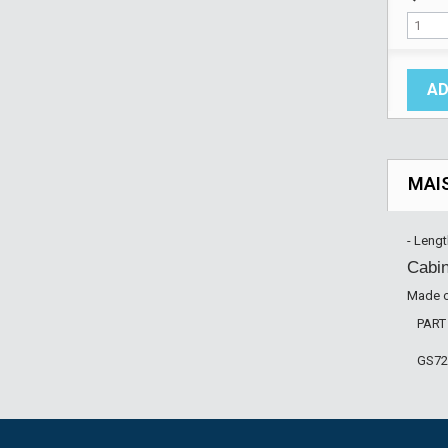
AD
MAI
- Leng
Cabi
Made of
PART
GS72