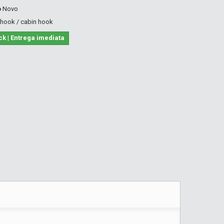
o
Novo
 hook / cabin hook
ck | Entrega imediata