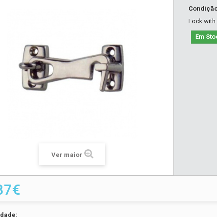
Condiçã
Lock with
Em Sto
Ver maior
87€
idade: