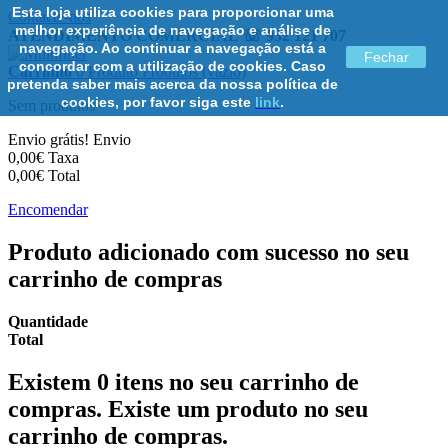
Esta loja utiliza cookies para proporcionar uma
Contacte-nos
melhor experiência de navegação e análise de
ATENDIMENTO COMERCIAL ☏ 932 121 707
navegação. Ao continuar a navegação está a
Fechar
concordar com a utilização de cookies. Caso
Carrinho
0
Produto
Produtos
(vazio)
pretenda saber mais acerca da nossa política de
cookies, por favor siga este
link
.
Sem produtos
Envio grátis!
Envio
0,00€
Taxa
0,00€
Total
Encomendar
Produto adicionado com sucesso no seu
carrinho de compras
Quantidade
Total
Existem
0
itens no seu carrinho de
compras.
Existe um produto no seu
carrinho de compras.