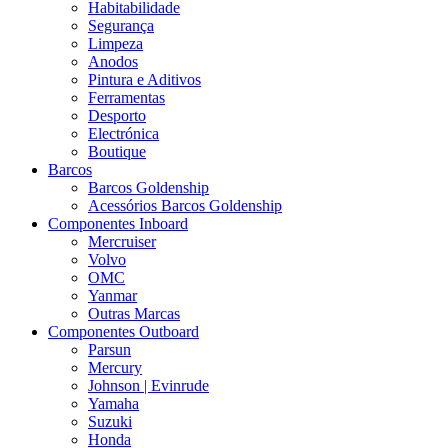
Habitabilidade
Segurança
Limpeza
Anodos
Pintura e Aditivos
Ferramentas
Desporto
Electrónica
Boutique
Barcos
Barcos Goldenship
Acessórios Barcos Goldenship
Componentes Inboard
Mercruiser
Volvo
OMC
Yanmar
Outras Marcas
Componentes Outboard
Parsun
Mercury
Johnson | Evinrude
Yamaha
Suzuki
Honda