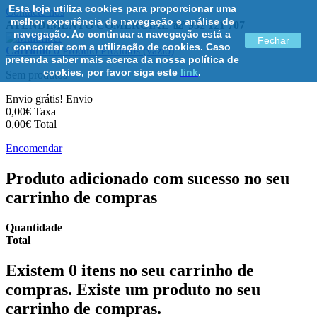
Esta loja utiliza cookies para proporcionar uma
Contacte-nos
melhor experiência de navegação e análise de
ATENDIMENTO COMERCIAL ☏ 932 121 707
navegação. Ao continuar a navegação está a
Fechar
concordar com a utilização de cookies. Caso
Carrinho
0
Produto
Produtos
(vazio)
pretenda saber mais acerca da nossa política de
cookies, por favor siga este
link
.
Sem produtos
Envio grátis!
Envio
0,00€
Taxa
0,00€
Total
Encomendar
Produto adicionado com sucesso no seu
carrinho de compras
Quantidade
Total
Existem
0
itens no seu carrinho de
compras.
Existe um produto no seu
carrinho de compras.