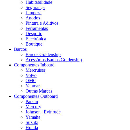
Habitabilidade
Segurança
Limpeza
Anodos
Pintura e Aditivos
Ferramentas
Desporto
Electrónica
Boutique
Barcos
Barcos Goldenship
Acessórios Barcos Goldenship
Componentes Inboard
Mercruiser
Volvo
OMC
Yanmar
Outras Marcas
Componentes Outboard
Parsun
Mercury
Johnson | Evinrude
Yamaha
Suzuki
Honda