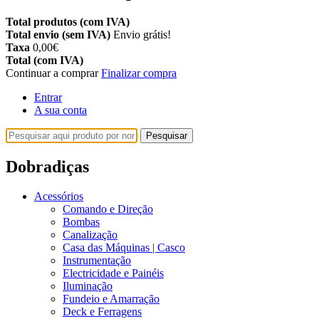
Total produtos (com IVA)
Total envio (sem IVA)
Envio grátis!
Taxa
0,00€
Total (com IVA)
Continuar a comprar
Finalizar compra
Entrar
A sua conta
Pesquisar
Dobradiças
Acessórios
Comando e Direção
Bombas
Canalização
Casa das Máquinas | Casco
Instrumentação
Electricidade e Painéis
Iluminação
Fundeio e Amarração
Deck e Ferragens