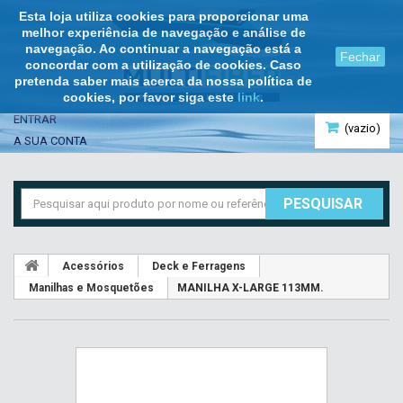
Esta loja utiliza cookies para proporcionar uma
melhor experiência de navegação e análise de
navegação. Ao continuar a navegação está a
Fechar
concordar com a utilização de cookies. Caso
pretenda saber mais acerca da nossa política de
cookies, por favor siga este
link
.
ENTRAR
(vazio)
A SUA CONTA
PESQUISAR
Acessórios
Deck e Ferragens
Manilhas e Mosquetões
MANILHA X-LARGE 113MM.