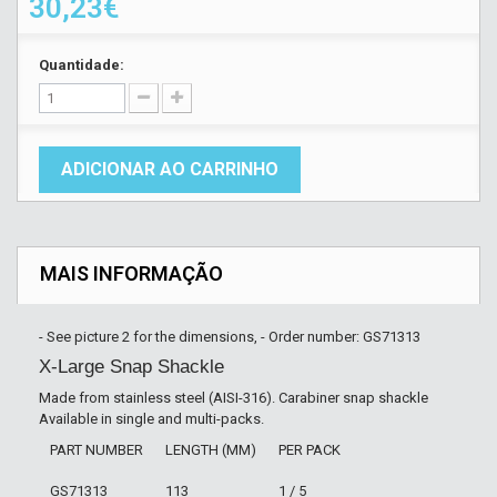
30,23€
Quantidade:
ADICIONAR AO CARRINHO
MAIS INFORMAÇÃO
- See picture 2 for the dimensions, - Order number: GS71313
X-Large Snap Shackle
Made from stainless steel (AISI-316). Carabiner snap shackle
Available in single and multi-packs.
PART NUMBER
LENGTH (MM)
PER PACK
GS71313
113
1 / 5